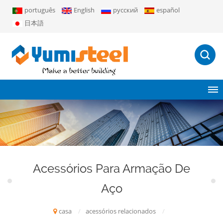
português
English
русский
español
日本語
Acessórios Para Armação De
Aço
casa
/
acessórios relacionados
/