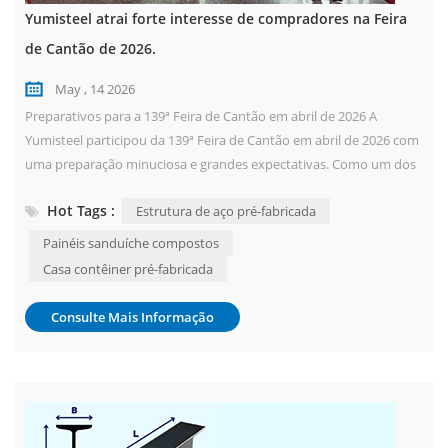
Yumisteel atrai forte interesse de compradores na Feira
de Cantão de 2026.
May , 14 2026
Preparativos para a 139ª Feira de Cantão em abril de 2026 A
Yumisteel participou da 139ª Feira de Cantão em abril de 2026 com
uma preparação minuciosa e grandes expectativas. Como um dos
eventos comerciais mais influentes da indústria da construção
Hot Tags :
Estrutura de aço pré-fabricada
global, a Feira de Cantão atrai milhares de compradores de todo o
mundo. Ciente disso, a Yumisteel investiu semanas no design do
Painéis sanduíche compostos
estande, na exposição ...
Casa contêiner pré-fabricada
Consulte Mais Informação