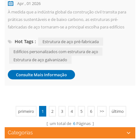
Apr , 01 2026
À medida que a indústria global da construção civil transita para
práticas sustentáveis e de baixo carbono, as estruturas pré-
fabricadas de aço tornaram-se a principal escolha para edifícios
industriais e civis modernos, devido às suas vantagens, como
Hot Tags :
Estrutura de aço pré-fabricada
construção rápida, materiais recicláveis e desempenho sísmico
superior. No entanto, as vantagens das estruturas pré-fabricadas
Edifícios personalizados com estrutura de aço
de aço não são ineren...
Estrutura de aço galvanizado
Consulte Mais Informação
primeiro
1
2
3
4
5
6
>>
último
[ um total de
6
Páginas ]
Categorias