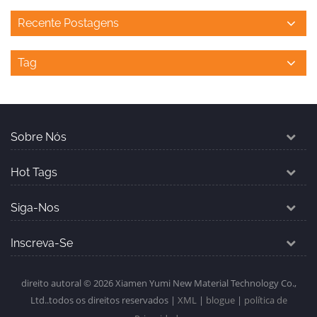
Recente Postagens
Tag
Sobre Nós
Hot Tags
Siga-Nos
Inscreva-Se
direito autoral © 2026 Xiamen Yumi New Material Technology Co.,
Ltd..todos os direitos reservados |
XML
|
blogue
|
política de