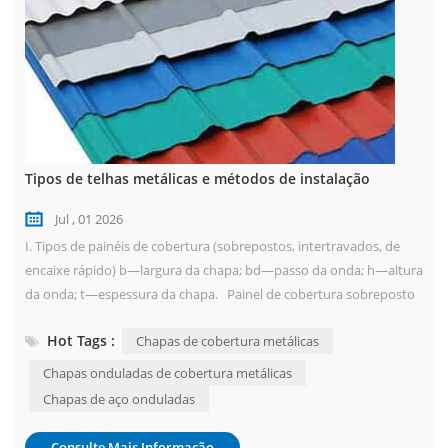
Tipos de telhas metálicas e métodos de instalação
Jul , 01 2026
I. Tipos de painéis de cobertura (sobrepostos, intertravados, de
encaixe rápido) b—largura da chapa; bd—passo da onda; h—altura
da onda; t—espessura da chapa. Painel de cobertura sobreposto
Painel de cobertura intertravado Painel de cobertura
Hot Tags :
Chapas de cobertura metálicas
intertravado de 180° Painel de cobertura intertravado de 360° II.
Estruturas típicas de conexão: (parafusos autoatarraxantes, tipo
Chapas onduladas de cobertura metálicas
intertravado, tipo...
Chapas de aço onduladas
Consulte Mais Informação