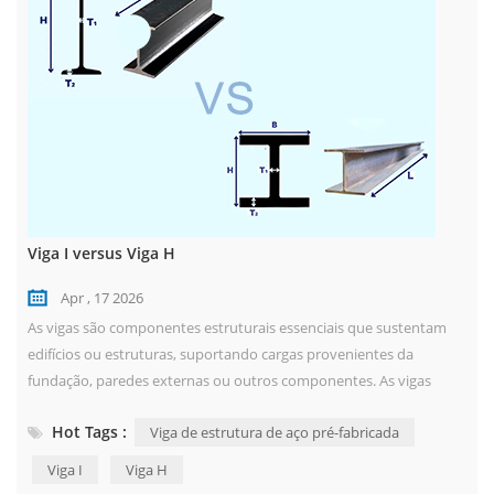
Viga I versus Viga H
Apr , 17 2026
As vigas são componentes estruturais essenciais que sustentam
edifícios ou estruturas, suportando cargas provenientes da
fundação, paredes externas ou outros componentes. As vigas
podem ser classificadas por formato, como vigas I, vigas L e vigas
Hot Tags :
Viga de estrutura de aço pré-fabricada
caixão, e também por material e método de conexão. Entre os
diversos tipos de vigas, as vigas H e as vigas I são as duas formas
Viga I
Viga H
mais comuns em estruturas...