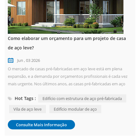
Como elaborar um orçamento para um projeto de casa
de aço leve?
Jun , 03 2026
O mercado de casas pré-fabricadas em aço leve está em plena
expansão, e a demanda por orçamentos profissionais é cada vez
mais urgente. Nos últimos anos, as casas pré-fabricadas em aço
leve evoluíram gradualmente de um produto conceitual inicial para
Hot Tags :
Edifício com estrutura de aço pré-fabricada
um mercado consolidado. Seja para moradias rurais
autoconstruídas, resorts com vistas deslumbrantes, residências
Vila de aço leve
Edifício modular de aço
para aposentados ou habitações de em...
Consulte Mais Informação