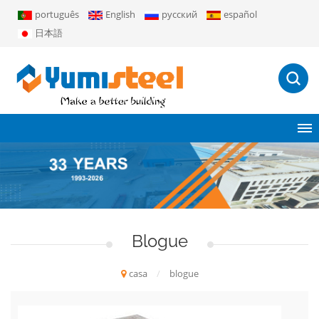
português
English
русский
español
日本語
Blogue
casa
/
blogue