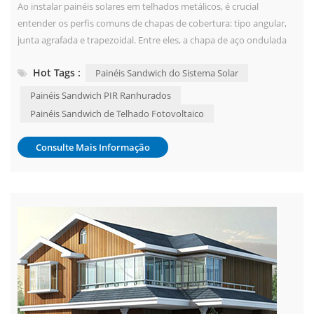
Ao instalar painéis solares em telhados metálicos, é crucial
entender os perfis comuns de chapas de cobertura: tipo angular,
junta agrafada e trapezoidal. Entre eles, a chapa de aço ondulada
trapezoidal é amplamente utilizada em edifícios industriais e
Hot Tags :
Painéis Sandwich do Sistema Solar
comerciais devido à sua alta resistência e baixo custo. No entanto,
ao contrário dos telhados de junta agrafada que permitem fixação
Painéis Sandwich PIR Ranhurados
direta por gra...
Painéis Sandwich de Telhado Fotovoltaico
Consulte Mais Informação