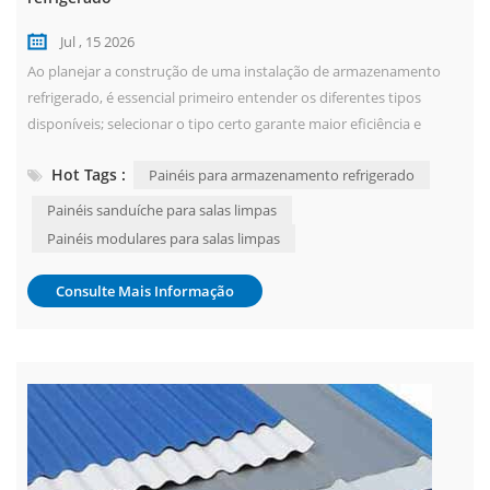
Jul , 15 2026
Ao planejar a construção de uma instalação de armazenamento
refrigerado, é essencial primeiro entender os diferentes tipos
disponíveis; selecionar o tipo certo garante maior eficiência e
melhores resultados. As instalações de armazenamento
Hot Tags :
Painéis para armazenamento refrigerado
refrigerado são classificadas abaixo com base na faixa de
temperatura, finalidade, produtos armazenados, cenários de uso e
Painéis sanduíche para salas limpas
projeto estrutural para ajudar você a...
Painéis modulares para salas limpas
Consulte Mais Informação