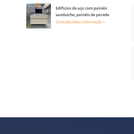
Edifícios de aço com painéis
sanduíche, painéis de parede
PIR/PU para paredes internas e
Consulte Mais Informação
externas