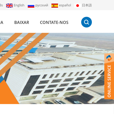
ês
English
русский
español
日本語
IA
BAIXAR
CONTATE-NOS