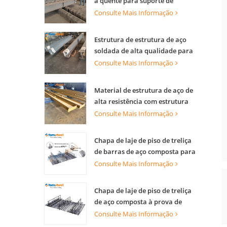
a quente para suporte de
edifícios com alta capacidade de
Consulte Mais Informação
carga
Estrutura de estrutura de aço
soldada de alta qualidade para
construção de edifícios
Consulte Mais Informação
Material de estrutura de aço de
alta resistência com estrutura
de armação de vigas de aço pré-
Consulte Mais Informação
fabricada para construção
Chapa de laje de piso de treliça
de barras de aço composta para
piso industrial e laje de torre
Consulte Mais Informação
comercial
Chapa de laje de piso de treliça
de aço composta à prova de
fogo para edifício de múltiplas
Consulte Mais Informação
camadas