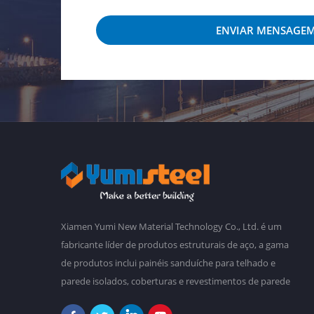
ENVIAR MENSAGE
Xiamen Yumi New Material Technology Co., Ltd. é um
fabricante líder de produtos estruturais de aço, a gama
de produtos inclui painéis sanduíche para telhado e
parede isolados, coberturas e revestimentos de parede
de aço corrugado, armações de aço, decks de pisos de