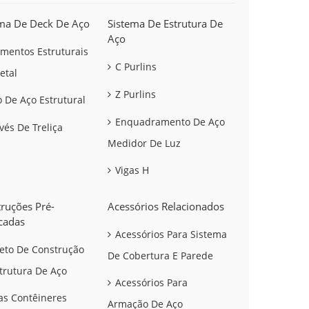
ma De Deck De Aço
Sistema De Estrutura De
Aço
imentos Estruturais
C Purlins
etal
Z Purlins
 De Aço Estrutural
Enquadramento De Aço
vés De Treliça
Medidor De Luz
Vigas H
ruções Pré-
Acessórios Relacionados
cadas
Acessórios Para Sistema
jeto De Construção
De Cobertura E Parede
trutura De Aço
Acessórios Para
as Contêineres
Armação De Aço