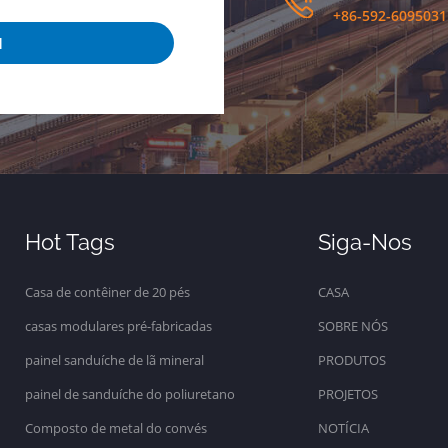
+86-592-6095031
M
Hot Tags
Siga-Nos
Casa de contêiner de 20 pés
CASA
casas modulares pré-fabricadas
SOBRE NÓS
painel sanduíche de lã mineral
PRODUTOS
painel de sanduíche do poliuretano
PROJETOS
Composto de metal do convés
NOTÍCIA