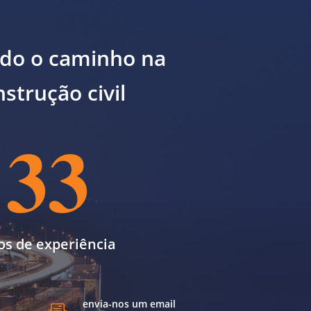
ndo o caminho na
strução civil
33
os de experiência
envia-nos um email