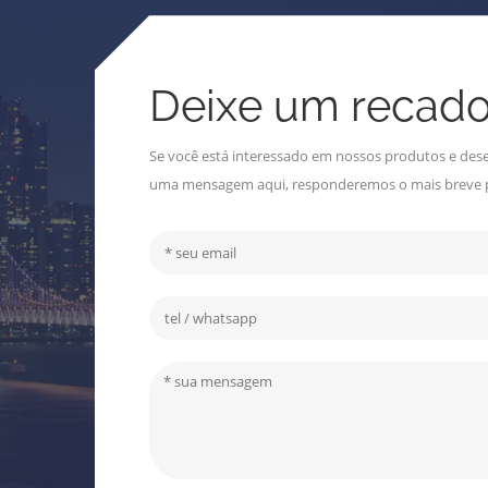
Deixe um recad
Se você está interessado em nossos produtos e dese
uma mensagem aqui, responderemos o mais breve p