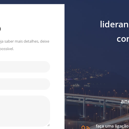
lidera
o
con
ja saber mais detalhes, deixe
ossível.
an
faça uma ligação