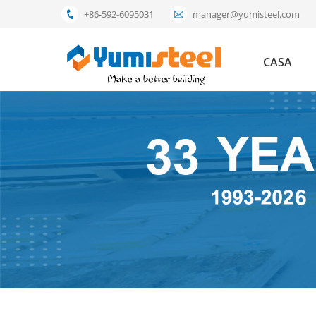
+86-592-6095031
manager@yumisteel.com
CASA