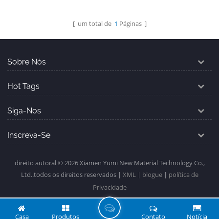
construção não
Consulte Mais
combustíveis. moq: 500m² /
[ um total de
1
Páginas ]
Informação
color e amp; Tamanho
Sobre Nós
Hot Tags
Siga-Nos
Inscreva-Se
direito autoral © 2026 Xiamen Yumi New Material Technology Co.,
Ltd..todos os direitos reservados |
XML
|
blogue
|
política de
Privacidade
D
Casa
Produtos
Contato
Notícia