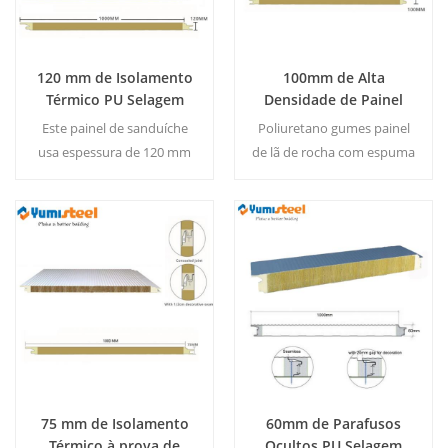
120 mm de Isolamento
100mm de Alta
Térmico PU Selagem
Densidade de Painel
Final Painel Sandwich
Sandwich de lã de rocha
Este painel de sanduíche
Poliuretano gumes painel
de lã de rocha para
com PU nas Bordas para
usa espessura de 120 mm
de lã de rocha com espuma
Parede
Parede
material do núcleo-lã de
rígida é atualmente
rocha e PU bordas, que
reconhecido como o
exibe excelente fogo de
melhor internacional de
Consulte Mais
Consulte Mais
desempenho e
construção resistência ao
Informação
Informação
desempenho à prova de
fogo e isolamento da placa.
água. MOQ 500 ㎡/
MOQ：500㎡ /
Cor&Tamanho
Cor&Tamanho
75 mm de Isolamento
60mm de Parafusos
Térmico à prova de
Ocultos PU Selagem