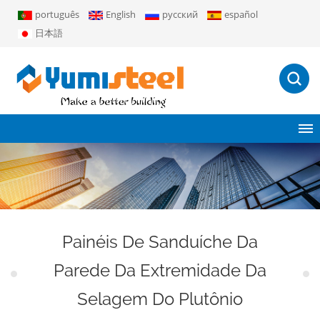
português
English
русский
español
日本語
Painéis De Sanduíche Da
Parede Da Extremidade Da
Selagem Do Plutônio