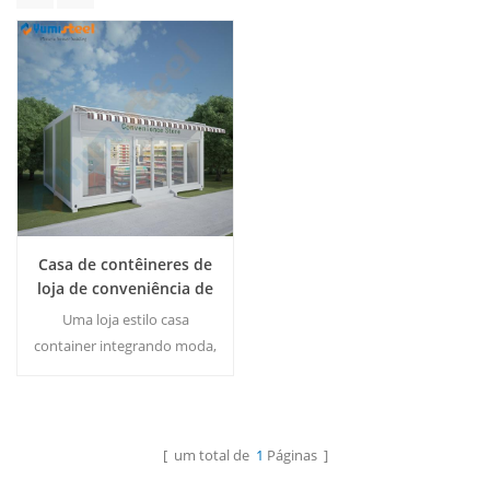
Casa de contêineres de
loja de conveniência de
autoatendimento 24
Uma loja estilo casa
horas
container integrando moda,
praticidade e proteção
ambiental. quantidade: 1
conjunto
Consulte Mais
[ um total de
1
Páginas ]
Informação