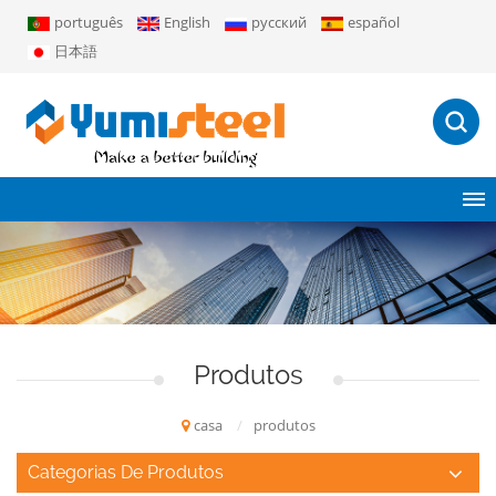
português
English
русский
español
日本語
Produtos
casa
/
produtos
Categorias De Produtos