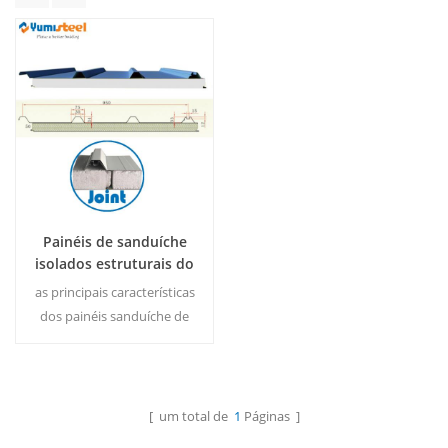
Painéis de sanduíche
isolados estruturais do
eps da cor de 50mm
as principais características
para o telhado
dos painéis sanduíche de
telhado de espuma de
poliestireno expandido é
um preço leve e barato.
Consulte Mais
moq: 500m² / color e amp;
[ um total de
1
Páginas ]
Informação
Tamanho