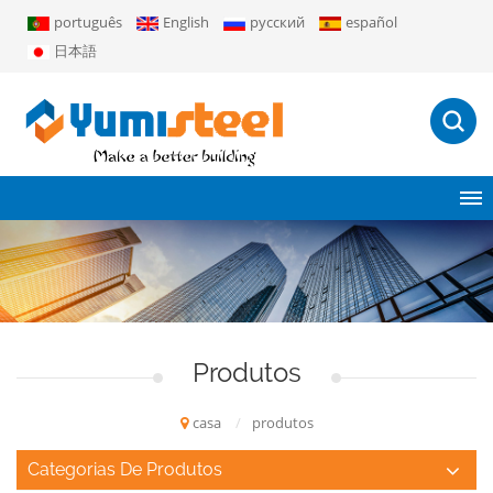
português
English
русский
español
日本語
Produtos
casa
/
produtos
Categorias De Produtos