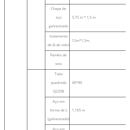
Chapa de
aço
5,75 m * 1,5 m
galvanizado
Isolamento
12m*1,5m
de lã de vidro
Painéis de
teto
Tubo
quadrado
40*80
Q235B
Aço em
forma de L
1,165 m
(galvanizado)
Aço em