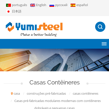
português
English
русский
español
日本語
Casas Contêineres
casa
/
construções pré-fabricadas
/
casas contêineres
/
Casas pré-fabricadas modulares modernas com contêineres
dobráveis e pequenas casas