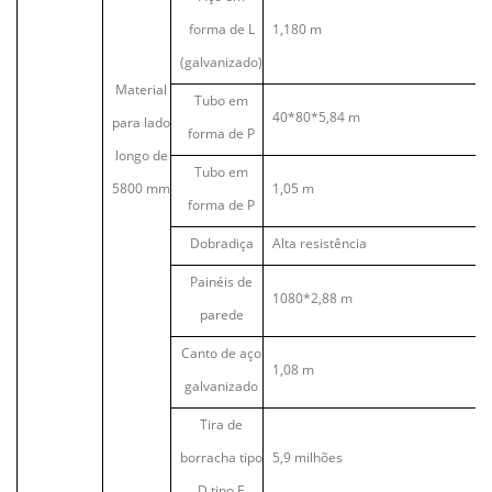
forma de L
1,180 m
(galvanizado)
Material
Tubo em
40*80*5,84 m
para lado
forma de P
longo de
Tubo em
5800 mm
1,05 m
forma de P
Dobradiça
Alta resistência
Painéis de
1080*2,88 m
parede
Canto de aço
1,08 m
galvanizado
Tira de
borracha tipo
5,9 milhões
D tipo E