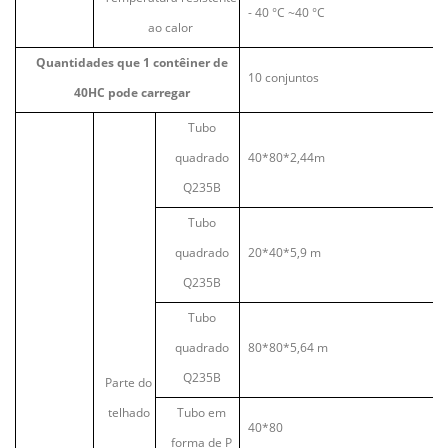
- 40
°C
~40
°C
ao calor
Quantidades que 1 contêiner de
10 conjuntos
40HC pode carregar
Tubo
quadrado
40*80*2,44m
Q235B
Tubo
quadrado
20*40*5,9 m
Q235B
Tubo
quadrado
80*80*5,64 m
Q235B
Parte do
telhado
Tubo em
40*80
forma de P