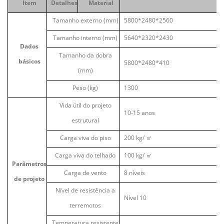
Item
Detalhes
Material
Tamanho externo (mm)
5800*2480*2560
Tamanho interno (mm)
5640*2320*2430
Dados
Tamanho da dobra
básicos
5800*2480*410
(mm)
Peso (kg)
1300
Vida útil do projeto
10-15 anos
estrutural
Carga viva do piso
200 kg/
㎡
Carga viva do telhado
100 kg/
㎡
Parâmetros
Carga de vento
8 níveis
de projeto
Nível de resistência a
Nível 10
terremotos
Temperatura resistente