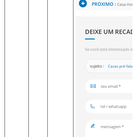
PRÓXIMO :
Casa modul
DEIXE UM RECAD
Se você está interessado em
sujeito :
Casas pré-fabri